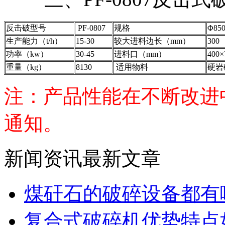
反击破型号
PF-0807
规格
Φ850
生产能力（t/h）
15-30
较大进料边长（mm）
300
功率（kw）
30-45
进料口（mm）
400×
重量（kg）
8130
适用物料
硬岩
注：产品性能在不断改进
通知。
新闻资讯最新文章
煤矸石的破碎设备都有
复合式破碎机优势特点