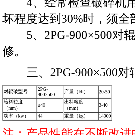
4、经常检查破碎机用
坏程度达到30%时，须
5、2PG-900×500
修。
三、2PG-900×500
2PG-
对辊破型号
产量（t/h）
20-50
900×500
给料粒度
出料粒度
≤40
3-40
（mm）
（mm）
功率（kw）
44
重量（kg）
14000
注：产品性能在不断改进